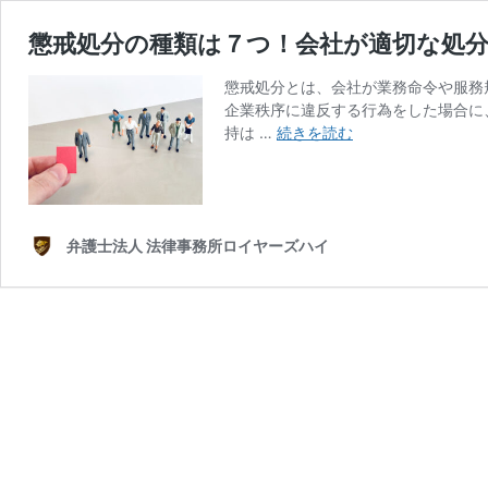
懲戒処分の種類は７つ！会社が適切な処
懲戒処分とは、会社が業務命令や服務
企業秩序に違反する行為をした場合に
懲
持は …
続きを読む
戒
処
分
の
種
弁護士法人 法律事務所ロイヤーズハイ
類
は
７
つ！
会
社
が
適
切
な