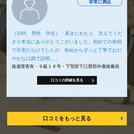
非常に満足
（10代 男性 学生）「長きにわたり、支えてくだ
さり本当にありがとうございました。初めての依頼
で不安だらけでしたが、初めからずっと丁寧でおだ
やかな口調で説明…」
後遺障害有・９級１６号・下顎部下口唇部外傷後瘢痕
口コミの詳細を見る
口コミをもっと見る