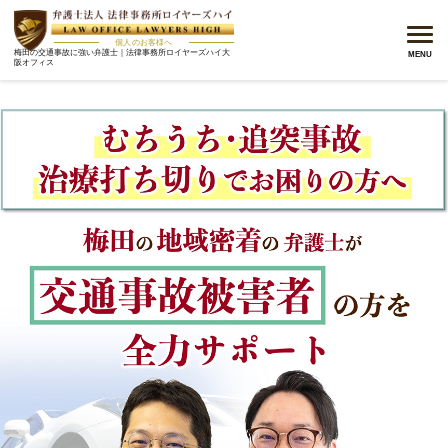
メニ
個人のお客様へ
梅田の交通事故に強い弁護士｜法律事務所ロイヤーズハイ大
MENU
阪オフィス