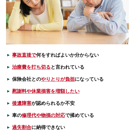
事故直後で
何をすればよいか分からない
治療費を打ち切る
と言われている
保険会社との
やりとりが負担
になっている
慰謝料や休業損害を増額したい
後遺障害
が認められるか不安
車の
修理代や物損の対応
で揉めている
過失割合
に納得できない