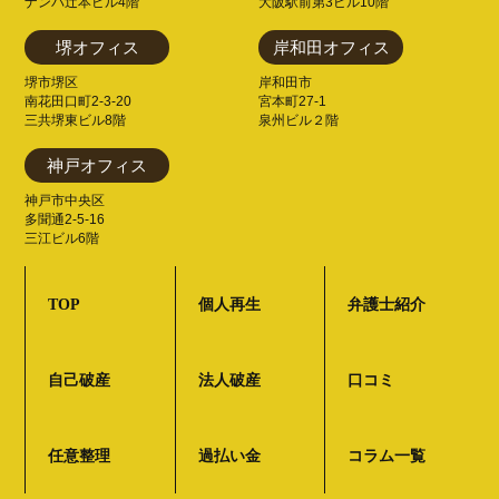
ナンバ辻本ビル4階
大阪駅前第3ビル10階
堺オフィス
岸和田オフィス
堺市堺区
岸和田市
南花田口町2-3-20
宮本町27-1
三共堺東ビル8階
泉州ビル２階
神戸オフィス
神戸市中央区
多聞通2-5-16
三江ビル6階
TOP
個人再生
弁護士紹介
自己破産
法人破産
口コミ
任意整理
過払い金
コラム一覧