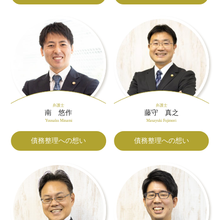
弁護士
弁護士
南 悠作
藤守 真之
Yuusaku Minami
Masayuki Fujimori
債務整理への想い
債務整理への想い