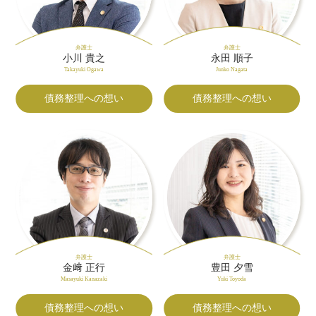
弁護士
弁護士
小川 貴之
永田 順子
Takayuki Ogawa
Junko Nagata
債務整理への想い
債務整理への想い
弁護士
弁護士
金﨑 正行
豊田 夕雪
Masayuki Kanazaki
Yuki Toyoda
債務整理への想い
債務整理への想い