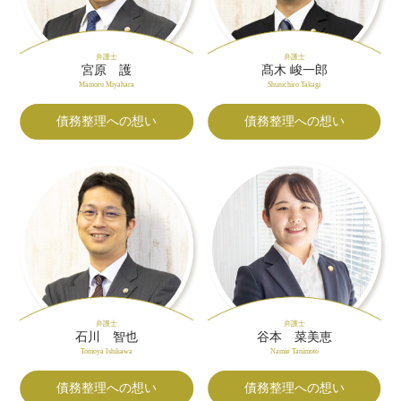
弁護士
弁護士
宮原 護
髙木 峻一郎
Mamoru Miyahara
Shunichiro Takagi
債務整理への想い
債務整理への想い
弁護士
弁護士
石川 智也
谷本 菜美恵
Tomoya Ishikawa
Namie Tanimoto
債務整理への想い
債務整理への想い