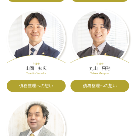
弁護士
弁護士
山岡 知広
丸山 飛翔
Tomohiro Yamaoka
Tsubasa Maruyama
債務整理への想い
債務整理への想い