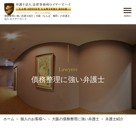
メニ
個人のお客様へ
債務整理に強い弁護士紹介｜大阪（なんば・梅田）の弁護士
MENU
法人 ロイヤーズハイ
Lawyers
債務整理に強い弁護士
ホーム
＞
個人のお客様へ
＞
大阪の債務整理に強い弁護士
＞
弁護士紹介