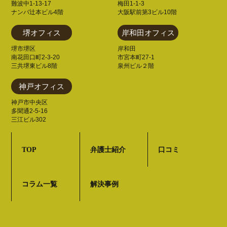
難波中1-13-17
梅田1-1-3
ナンバ辻本ビル4階
大阪駅前第3ビル10階
堺オフィス
岸和田オフィス
堺市堺区
岸和田
南花田口町2-3-20
市宮本町27-1
三共堺東ビル8階
泉州ビル２階
神戸オフィス
神戸市中央区
多聞通2-5-16
三江ビル302
TOP
弁護士紹介
口コミ
コラム一覧
解決事例