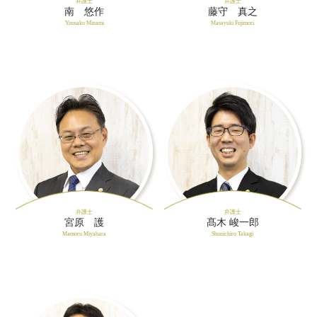
弁護士
弁護士
南 悠作
藤守 真之
Yuusaku Minami
Masayuki Fujimori
弁護士
弁護士
宮原 護
髙木 峻一郎
Mamoru Miyahara
Shunichiro Takagi