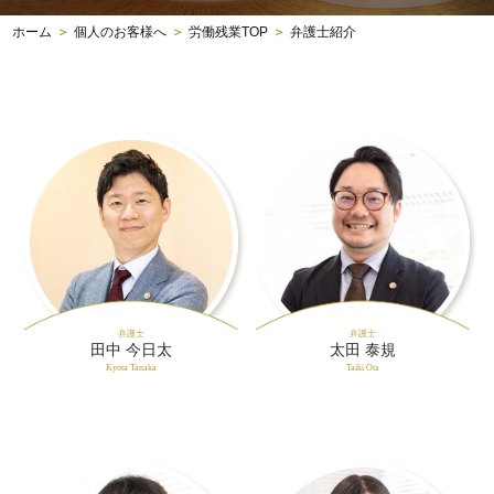
ホーム
＞
個人のお客様へ
＞
労働残業TOP
＞
弁護士紹介
弁護士
弁護士
田中 今日太
太田 泰規
Kyota Tanaka
Taiki Ota