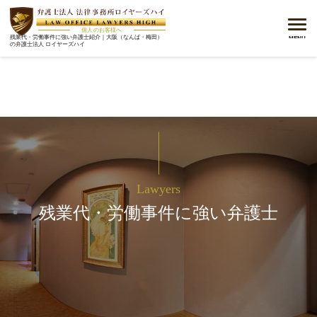
メニ
個人のお客様へ
残業代・労働事件に強い弁護士紹介｜大阪（なんば・梅田）
MENU
の弁護士法人 ロイヤーズハイ
Lawyers
残業代・労働事件に強い弁護士