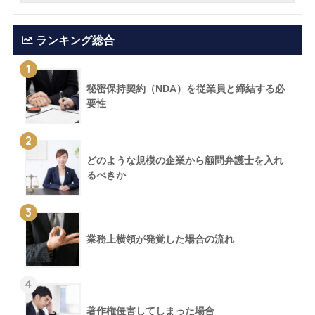
ランキング総合
1
秘密保持契約（NDA）を従業員と締結する必
要性
2
どのような規模の企業から顧問弁護士を入れ
るべきか
3
業務上横領が発覚した場合の流れ
4
著作権侵害してしまった場合