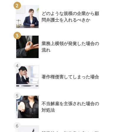
2
どのような規模の企業から顧
問弁護士を入れるべきか
3
業務上横領が発覚した場合の
流れ
4
著作権侵害してしまった場合
5
不当解雇を主張された場合の
対処法
6