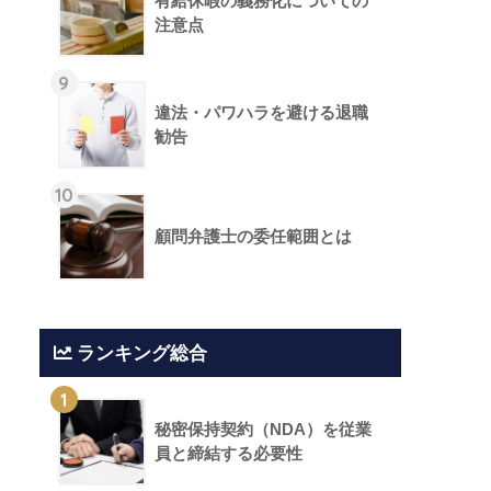
有給休暇の義務化についての
注意点
9
違法・パワハラを避ける退職
勧告
10
顧問弁護士の委任範囲とは
ランキング総合
1
秘密保持契約（NDA）を従業
員と締結する必要性