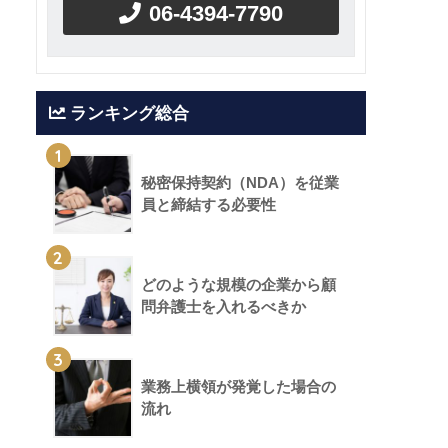
06-4394-7790
ランキング総合
1
秘密保持契約（NDA）を従業
員と締結する必要性
2
どのような規模の企業から顧
問弁護士を入れるべきか
3
業務上横領が発覚した場合の
流れ