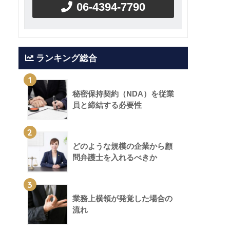
06-4394-7790
ランキング総合
1
秘密保持契約（NDA）を従業
員と締結する必要性
2
どのような規模の企業から顧
問弁護士を入れるべきか
3
業務上横領が発覚した場合の
流れ