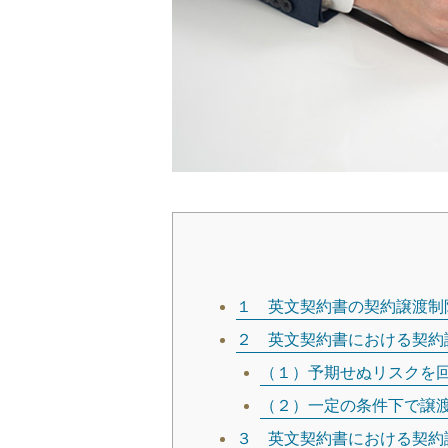
１ 英文契約書の契約譲渡制限条
２ 英文契約書における契約
（１）予期せぬリスクを
（２）一定の条件下で譲
３ 英文契約書における契約