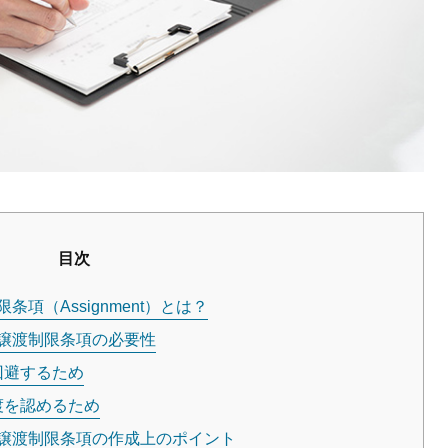
目次
項（Assignment）とは？
譲渡制限条項の必要性
回避するため
渡を認めるため
譲渡制限条項の作成上のポイント