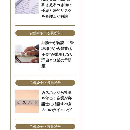
押さえるべき適正
手続と法的リスク
を弁護士が解説
労働紛争・役員紛争
弁護士が解説！“管
理職だから残業代
不要”が通用しない
理由と企業の予防
策
労働紛争・役員紛争
カスハラから社員
を守る！企業が弁
護士に相談すべき
３つのタイミング
労働紛争・役員紛争