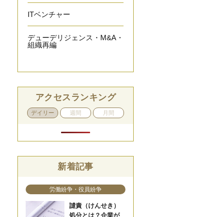
ITベンチャー
デューデリジェンス・M&A・
組織再編
アクセスランキング
デイリー
週間
月間
新着記事
労働紛争・役員紛争
譴責（けんせき）
処分とは？企業が